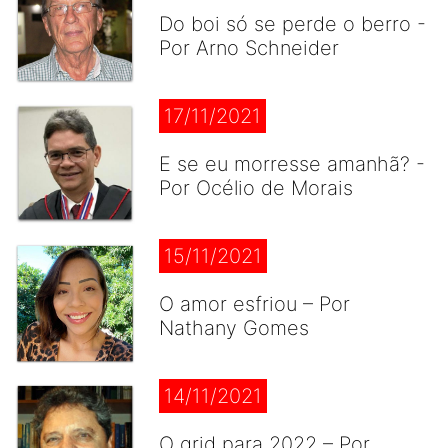
Do boi só se perde o berro -
Por Arno Schneider
17/11/2021
E se eu morresse amanhã? -
Por Océlio de Morais
15/11/2021
O amor esfriou – Por
Nathany Gomes
14/11/2021
O grid para 2022 – Por