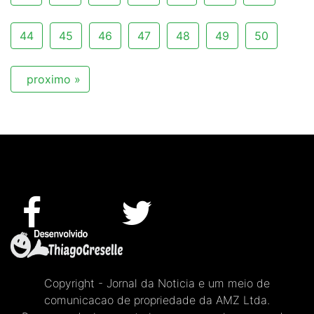
44
45
46
47
48
49
50
proximo »
Copyright - Jornal da Noticia e um meio de
comunicacao de propriedade da AMZ Ltda.