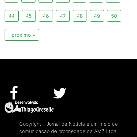
44
45
46
47
48
49
50
proximo »
Copyright - Jornal da Noticia e um meio de
comunicacao de propriedade da AMZ Ltda.