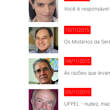
Você é responsável 
10/11/2015
Os Mistérios da Ser
08/11/2015
As razões que leva
05/11/2015
UFPEL - nudez, maco