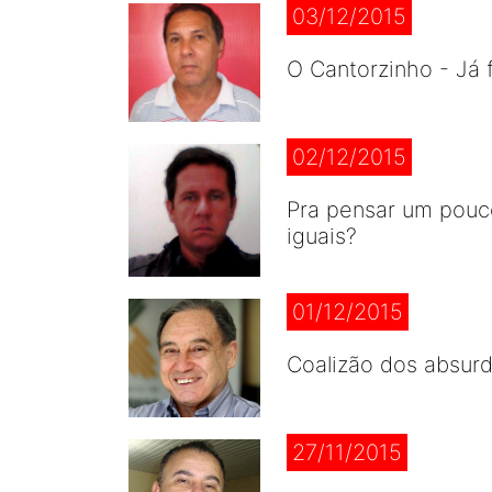
03/12/2015
O Cantorzinho - Já 
02/12/2015
Pra pensar um pouc
iguais?
01/12/2015
Coalizão dos absurd
27/11/2015