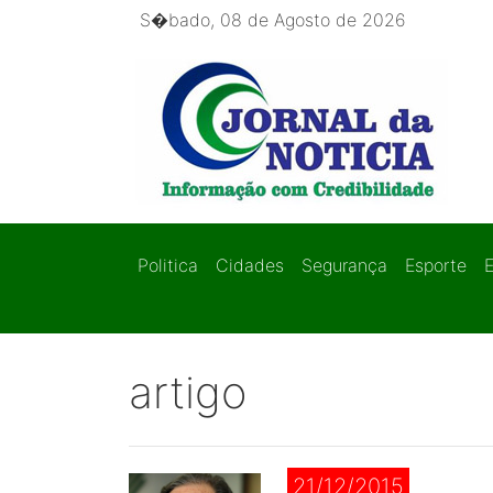
S�bado, 08 de Agosto de 2026
Politica
Cidades
Segurança
Esporte
artigo
21/12/2015