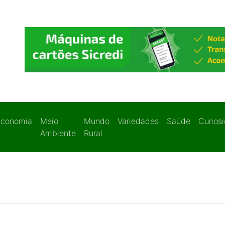
Economia
Meio
Mundo
Variedades
Saúde
Curios
Ambiente
Rural