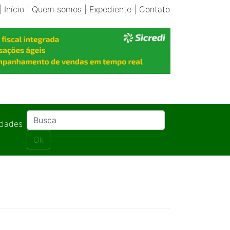
|
Início
|
Quem somos
|
Expediente
|
Contato
idades
Ok