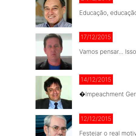
Educação, educação
17/12/2015
Vamos pensar... Iss
14/12/2015
�Impeachment Geral
12/12/2015
Festejar o real mot