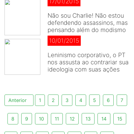
17/01/2015
Não sou Charlie! Não estou
defendendo assassinos, mas
pensando além do modismo
10/01/2015
Leninismo corporativo, o PT
nos assusta ao contrariar sua
ideologia com suas ações
Anterior
1
2
3
4
5
6
7
8
9
10
11
12
13
14
15