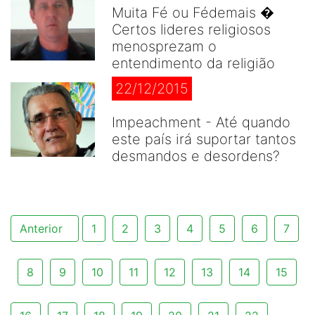
Muita Fé ou Fédemais �
Certos lideres religiosos
menosprezam o
entendimento da religião
22/12/2015
Impeachment - Até quando
este país irá suportar tantos
desmandos e desordens?
Anterior
1
2
3
4
5
6
7
8
9
10
11
12
13
14
15