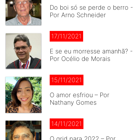
Do boi só se perde o berro -
Por Arno Schneider
17/11/2021
E se eu morresse amanhã? -
Por Océlio de Morais
15/11/2021
O amor esfriou – Por
Nathany Gomes
14/11/2021
O grid para 2022 – Por