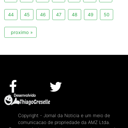
44
45
46
47
48
49
50
proximo »
Copyright - Jornal da Noticia e um meio de
comunicacao de propriedade da AMZ Ltda.