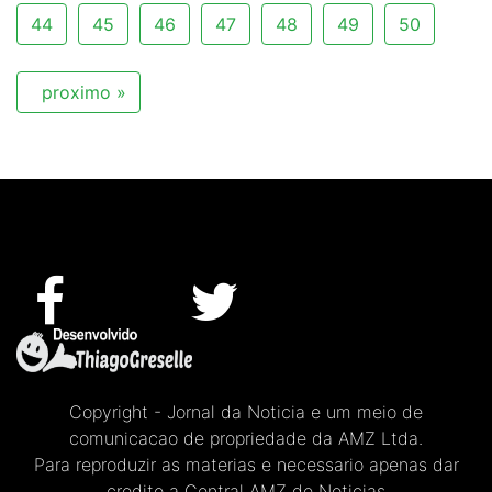
44
45
46
47
48
49
50
proximo »
Copyright - Jornal da Noticia e um meio de
comunicacao de propriedade da AMZ Ltda.
Para reproduzir as materias e necessario apenas dar
credito a Central AMZ de Noticias