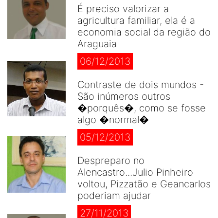
É preciso valorizar a
agricultura familiar, ela é a
economia social da região do
Araguaia
06/12/2013
Contraste de dois mundos -
São inúmeros outros
�porquês�, como se fosse
algo �normal�
05/12/2013
Despreparo no
Alencastro...Julio Pinheiro
voltou, Pizzatão e Geancarlos
poderiam ajudar
27/11/2013