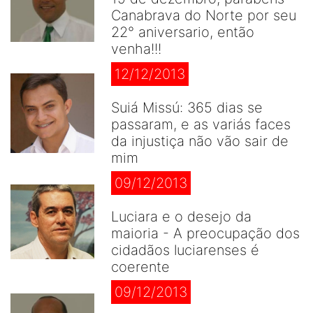
Canabrava do Norte por seu
22° aniversario, então
venha!!!
12/12/2013
Suiá Missú: 365 dias se
passaram, e as variás faces
da injustiça não vão sair de
mim
09/12/2013
Luciara e o desejo da
maioria - A preocupação dos
cidadãos luciarenses é
coerente
09/12/2013