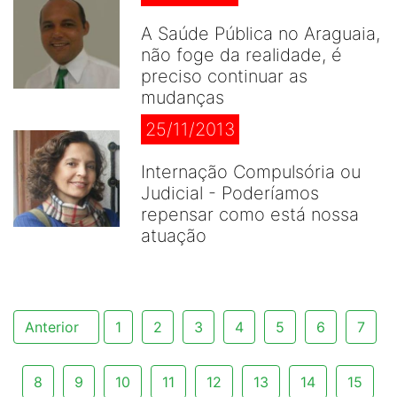
A Saúde Pública no Araguaia,
não foge da realidade, é
preciso continuar as
mudanças
25/11/2013
Internação Compulsória ou
Judicial - Poderíamos
repensar como está nossa
atuação
Anterior
1
2
3
4
5
6
7
8
9
10
11
12
13
14
15