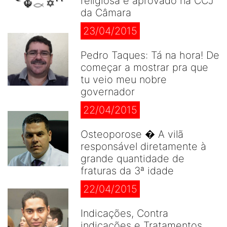
religiosa é aprovado na CCJ
da Câmara
23/04/2015
Pedro Taques: Tá na hora! De
começar a mostrar pra que
tu veio meu nobre
governador
22/04/2015
Osteoporose � A vilã
responsável diretamente à
grande quantidade de
fraturas da 3ª idade
22/04/2015
Indicações, Contra
indicações e Tratamentos