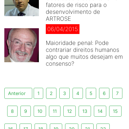
fatores de risco para o
desenvolvimento de
ARTROSE
06/04/2015
Maioridade penal: Pode
contrariar direitos humanos
algo que muitos desejam em
consenso?
Anterior
1
2
3
4
5
6
7
8
9
10
11
12
13
14
15