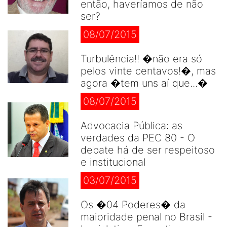
então, haveríamos de não
ser?
08/07/2015
Turbulência!! �não era só
pelos vinte centavos!�, mas
agora �tem uns aí que...�
08/07/2015
Advocacia Pública: as
verdades da PEC 80 - O
debate há de ser respeitoso
e institucional
03/07/2015
Os �04 Poderes� da
maioridade penal no Brasil -