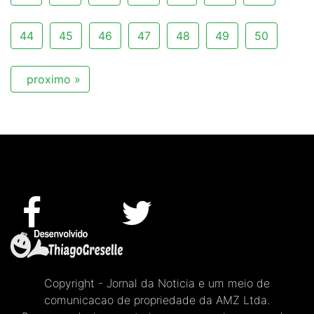
44
45
46
47
48
49
50
proximo »
Copyright - Jornal da Noticia e um meio de
comunicacao de propriedade da AMZ Ltda.