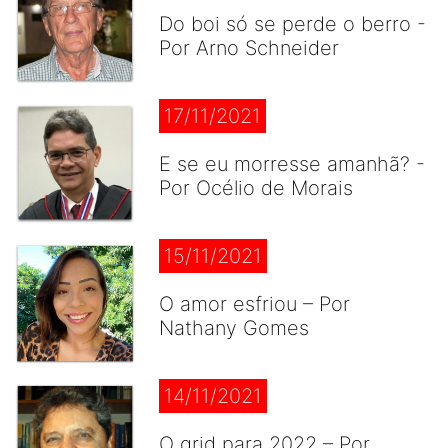
Do boi só se perde o berro -
Por Arno Schneider
17/11/2021
E se eu morresse amanhã? -
Por Océlio de Morais
15/11/2021
O amor esfriou – Por
Nathany Gomes
14/11/2021
O grid para 2022 – Por