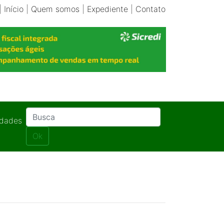
|
Início
|
Quem somos
|
Expediente
|
Contato
idades
Ok