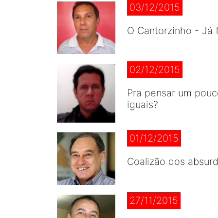
03/12/2015
O Cantorzinho - Já 
02/12/2015
Pra pensar um pouc
iguais?
01/12/2015
Coalizão dos absurd
27/11/2015