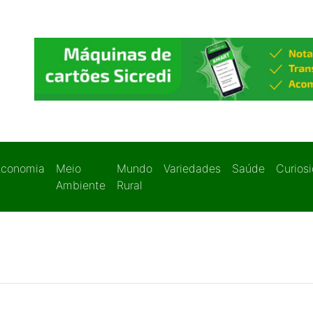
Economia
Meio
Mundo
Variedades
Saúde
Curios
Ambiente
Rural