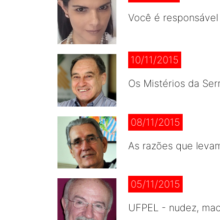
Você é responsável 
10/11/2015
Os Mistérios da Ser
08/11/2015
As razões que leva
05/11/2015
UFPEL - nudez, maco