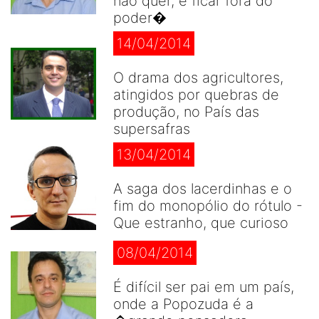
não quer, é ficar fora do
poder�
14/04/2014
O drama dos agricultores,
atingidos por quebras de
produção, no País das
supersafras
13/04/2014
A saga dos lacerdinhas e o
fim do monopólio do rótulo -
Que estranho, que curioso
08/04/2014
É difícil ser pai em um país,
onde a Popozuda é a