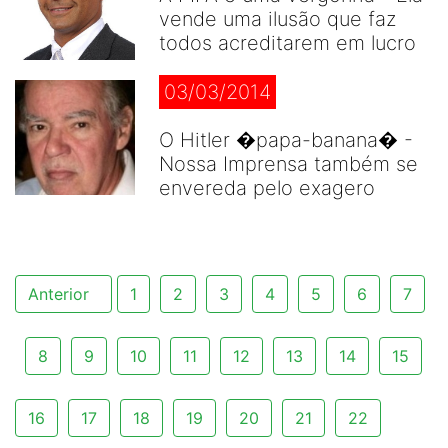
vende uma ilusão que faz
todos acreditarem em lucro
03/03/2014
O Hitler �papa-banana� -
Nossa Imprensa também se
envereda pelo exagero
Anterior
1
2
3
4
5
6
7
8
9
10
11
12
13
14
15
16
17
18
19
20
21
22