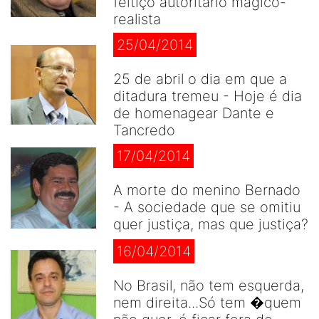
feitiço autoritário mágico-
realista
25/04/2014
25 de abril o dia em que a
ditadura tremeu - Hoje é dia
de homenagear Dante e
Tancredo
17/04/2014
A morte do menino Bernado
- A sociedade que se omitiu
quer justiça, mas que justiça?
16/04/2014
No Brasil, não tem esquerda,
nem direita...Só tem �quem