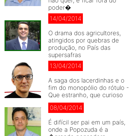
não quer, é ficar fora do
poder�
14/04/2014
O drama dos agricultores,
atingidos por quebras de
produção, no País das
supersafras
13/04/2014
A saga dos lacerdinhas e o
fim do monopólio do rótulo -
Que estranho, que curioso
08/04/2014
É difícil ser pai em um país,
onde a Popozuda é a