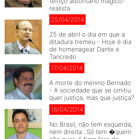
feitiço autoritário mágico-
realista
25/04/2014
25 de abril o dia em que a
ditadura tremeu - Hoje é dia
de homenagear Dante e
Tancredo
17/04/2014
A morte do menino Bernado
- A sociedade que se omitiu
quer justiça, mas que justiça?
16/04/2014
No Brasil, não tem esquerda,
nem direita...Só tem �quem