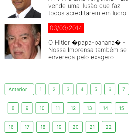
vende uma ilusão que faz
todos acreditarem em lucro
03/03/2014
O Hitler �papa-banana� -
Nossa Imprensa também se
envereda pelo exagero
Anterior
1
2
3
4
5
6
7
8
9
10
11
12
13
14
15
16
17
18
19
20
21
22