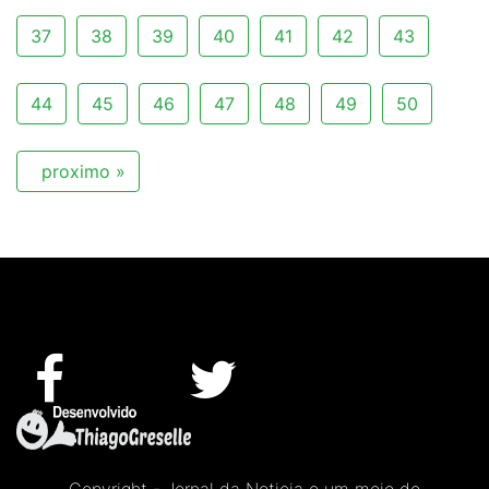
37
38
39
40
41
42
43
44
45
46
47
48
49
50
proximo »