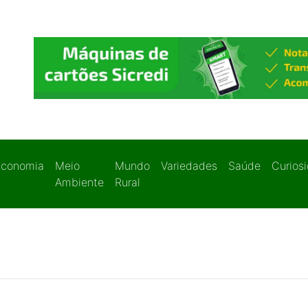
Economia
Meio
Mundo
Variedades
Saúde
Curios
Ambiente
Rural