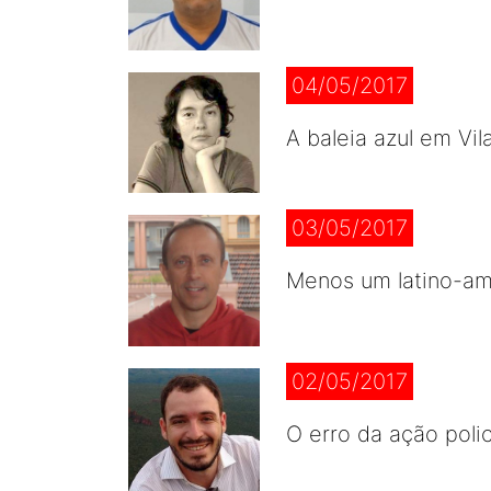
04/05/2017
A baleia azul em Vil
03/05/2017
Menos um latino-a
02/05/2017
O erro da ação polic