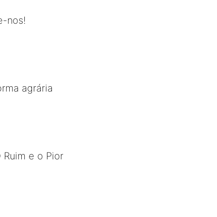
e-nos!
orma agrária
O Ruim e o Pior