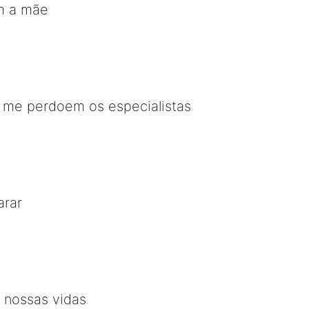
m a mãe
e me perdoem os especialistas
arar
 nossas vidas