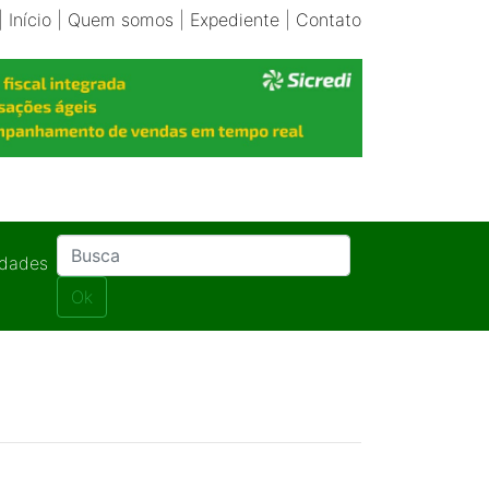
|
Início
|
Quem somos
|
Expediente
|
Contato
idades
Ok