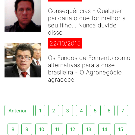
Consequências - Qualquer
pai daria o que for melhor a
seu filho... Nunca duvide
disso
22/10/2015
Os Fundos de Fomento como
alternativas para a crise
brasileira - O Agronegócio
agradece
Anterior
1
2
3
4
5
6
7
8
9
10
11
12
13
14
15