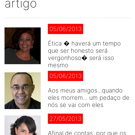
artigo
05/06/2013
Ética � haverá um tempo
que ser honesto será
vergonhoso� será isso
mesmo
05/06/2013
Aos meus amigos...quando
eles morrem... um pedaço de
nós se vai com eles
27/05/2013
Afinal de contas, por que os