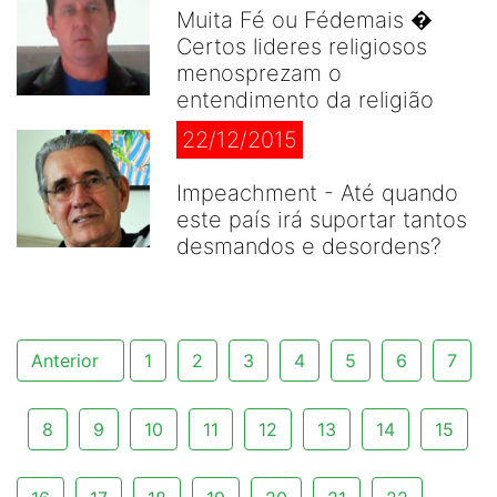
Muita Fé ou Fédemais �
Certos lideres religiosos
menosprezam o
entendimento da religião
22/12/2015
Impeachment - Até quando
este país irá suportar tantos
desmandos e desordens?
Anterior
1
2
3
4
5
6
7
8
9
10
11
12
13
14
15