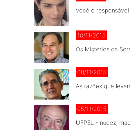
Você é responsável 
10/11/2015
Os Mistérios da Ser
08/11/2015
As razões que leva
05/11/2015
UFPEL - nudez, maco