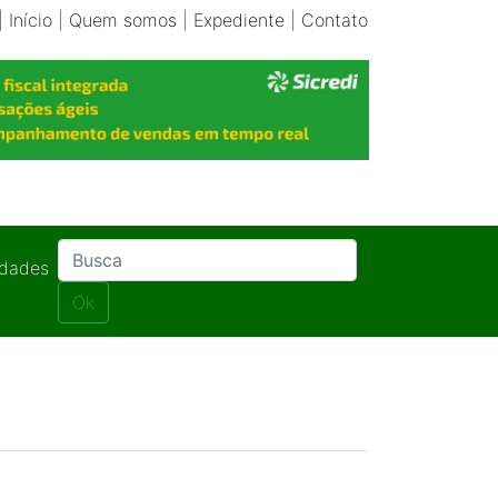
|
Início
|
Quem somos
|
Expediente
|
Contato
idades
Ok