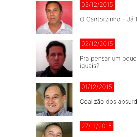
03/12/2015
O Cantorzinho - Já 
02/12/2015
Pra pensar um pouc
iguais?
01/12/2015
Coalizão dos absurd
27/11/2015