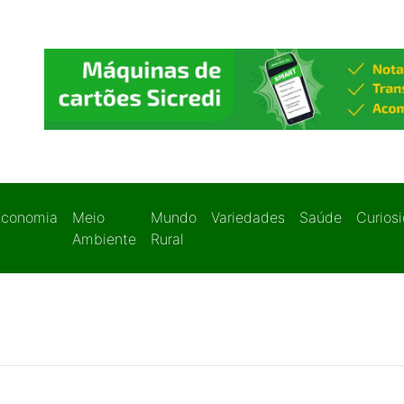
Economia
Meio
Mundo
Variedades
Saúde
Curios
Ambiente
Rural