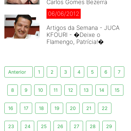
Carlos Gomes Bezerra
06/06/2012
Artigos da Semana - JUCA
KFOURI - �Deixe o
Flamengo, Patrícia!�
Anterior
1
2
3
4
5
6
7
8
9
10
11
12
13
14
15
16
17
18
19
20
21
22
23
24
25
26
27
28
29