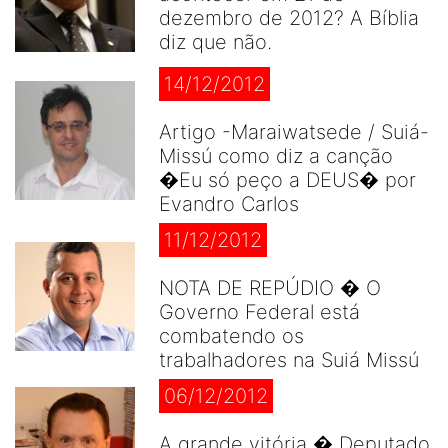
dezembro de 2012? A Bíblia
diz que não.
14/12/2012
Artigo -Maraiwatsede / Suiá-
Missú como diz a canção
�Eu só peço a DEUS� por
Evandro Carlos
11/12/2012
NOTA DE REPÚDIO � O
Governo Federal está
combatendo os
trabalhadores na Suiá Missú
06/12/2012
A grande vitória � Deputado