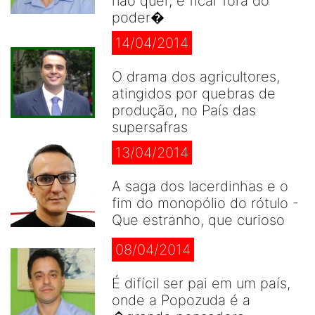
não quer, é ficar fora do
poder�
14/04/2014
O drama dos agricultores,
atingidos por quebras de
produção, no País das
supersafras
13/04/2014
A saga dos lacerdinhas e o
fim do monopólio do rótulo -
Que estranho, que curioso
08/04/2014
É difícil ser pai em um país,
onde a Popozuda é a