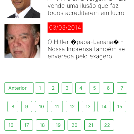
vende uma ilusão que faz
todos acreditarem em lucro
03/03/2014
O Hitler �papa-banana� -
Nossa Imprensa também se
envereda pelo exagero
Anterior
1
2
3
4
5
6
7
8
9
10
11
12
13
14
15
16
17
18
19
20
21
22