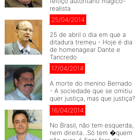
feitiço autoritário mágico-
realista
25/04/2014
25 de abril o dia em que a
ditadura tremeu - Hoje é dia
de homenagear Dante e
Tancredo
17/04/2014
A morte do menino Bernado
- A sociedade que se omitiu
quer justiça, mas que justiça?
16/04/2014
No Brasil, não tem esquerda,
nem direita...Só tem �quem