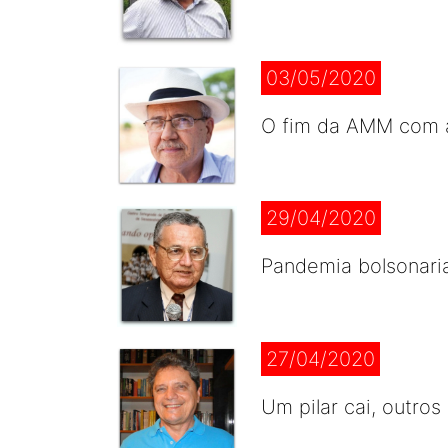
03/05/2020
O fim da AMM com 
29/04/2020
Pandemia bolsonari
27/04/2020
Um pilar cai, outro