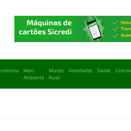
Economia
Meio
Mundo
Variedades
Saúde
Curios
Ambiente
Rural