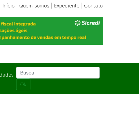
|
Início
|
Quem somos
|
Expediente
|
Contato
idades
Ok