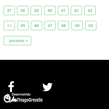
37
38
39
40
41
42
43
44
45
46
47
48
49
50
proximo »