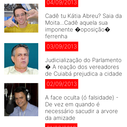
04/09/2013
Cadê tu Kátia Abreu? Saia da
Moita...Cadê aquela sua
imponente �oposição�
ferrenha
03/09/2013
Judicialização do Parlamento
� A reação dos vereadores
de Cuiabá prejudica a cidade
02/09/2013
A face oculta (ó falsidade) -
De vez em quando é
necessário sacudir a arvore
da amizade