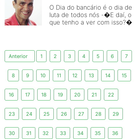
O Dia do bancário é o dia de
luta de todos nós -�E daí, o
que tenho a ver com isso?�
Anterior
1
2
3
4
5
6
7
8
9
10
11
12
13
14
15
16
17
18
19
20
21
22
23
24
25
26
27
28
29
30
31
32
33
34
35
36