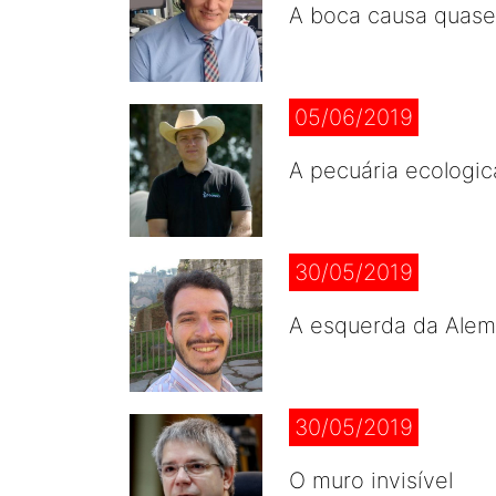
A boca causa quase
05/06/2019
A pecuária ecologi
30/05/2019
A esquerda da Alema
30/05/2019
O muro invisível