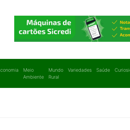
Economia
Meio
Mundo
Variedades
Saúde
Curios
Ambiente
Rural