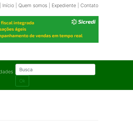
|
Início
|
Quem somos
|
Expediente
|
Contato
idades
Ok