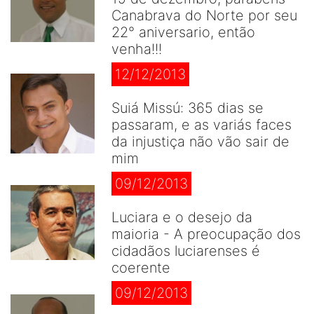
Canabrava do Norte por seu
22° aniversario, então
venha!!!
12/12/2013
Suiá Missú: 365 dias se
passaram, e as variás faces
da injustiça não vão sair de
mim
09/12/2013
Luciara e o desejo da
maioria - A preocupação dos
cidadãos luciarenses é
coerente
09/12/2013