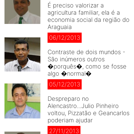
É preciso valorizar a
agricultura familiar, ela é a
economia social da região do
Araguaia
06/12/2013
Contraste de dois mundos -
São inúmeros outros
�porquês�, como se fosse
algo �normal�
05/12/2013
Despreparo no
Alencastro...Julio Pinheiro
voltou, Pizzatão e Geancarlos
poderiam ajudar
27/11/2013