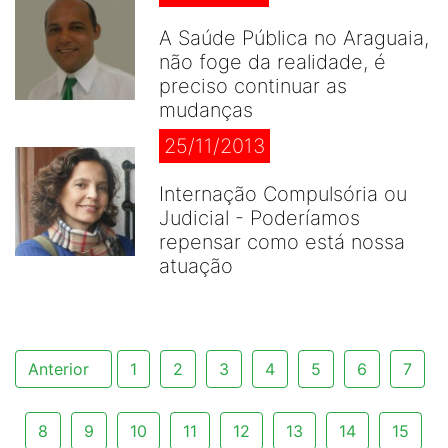
A Saúde Pública no Araguaia,
não foge da realidade, é
preciso continuar as
mudanças
25/11/2013
Internação Compulsória ou
Judicial - Poderíamos
repensar como está nossa
atuação
Anterior
1
2
3
4
5
6
7
8
9
10
11
12
13
14
15