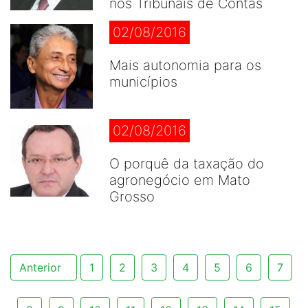
nos Tribunais de Contas
02/08/2016
Mais autonomia para os
municípios
02/08/2016
O porquê da taxação do
agronegócio em Mato
Grosso
Anterior
1
2
3
4
5
6
7