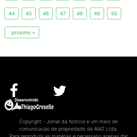
44
45
46
47
48
49
50
proximo »
Copyright - Jornal da Noticia e um meio de
comunicacao de propriedade da AMZ Ltda.
Para reproduzir as materias e necessario apenas dar