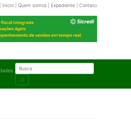
|
Início
|
Quem somos
|
Expediente
|
Contato
idades
Ok