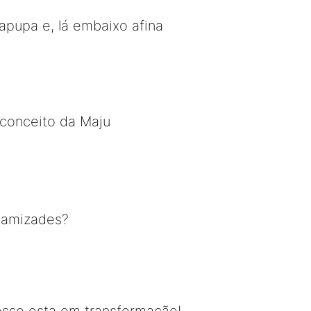
apupa e, lá embaixo afina
econceito da Maju
m amizades?