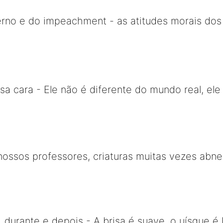
no e do impeachment - as atitudes morais dos "
a cara - Ele não é diferente do mundo real, ele 
ossos professores, criaturas muitas vezes abn
 durante e depois - A brisa é suave, o uísque é 