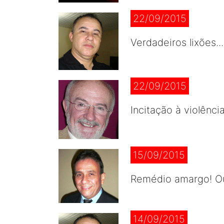
22/09/2015
Verdadeiros lixões.
22/09/2015
Incitação à violênci
15/09/2015
Remédio amargo! Ou
14/09/2015