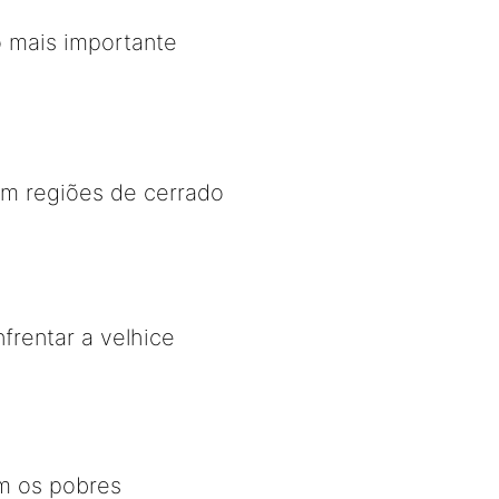
vo mais importante
em regiões de cerrado
frentar a velhice
m os pobres