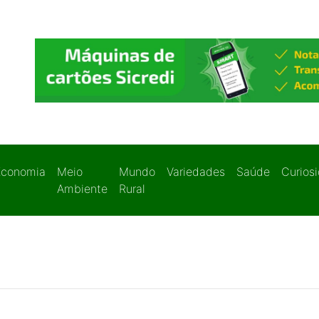
Economia
Meio
Mundo
Variedades
Saúde
Curios
Ambiente
Rural