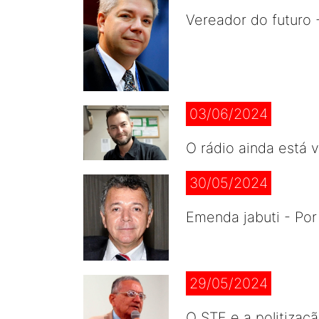
Vereador do futuro 
03/06/2024
O rádio ainda está 
30/05/2024
Emenda jabuti - Po
29/05/2024
O STF e a politizaç