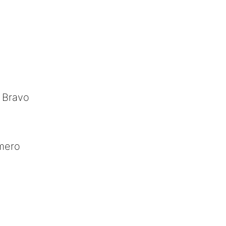
y Bravo
mero