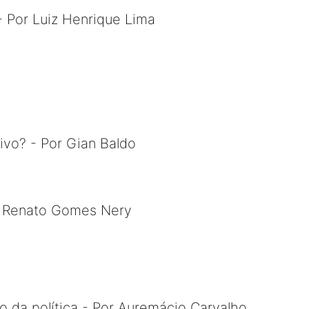
- Por Luiz Henrique Lima
vivo? - Por Gian Baldo
r Renato Gomes Nery
ão da política - Por Auremácio Carvalho