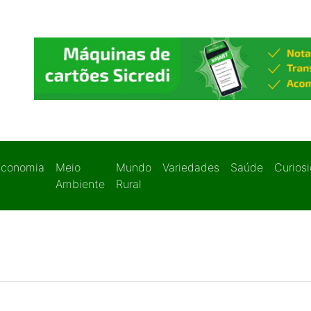
Economia
Meio
Mundo
Variedades
Saúde
Curios
Ambiente
Rural