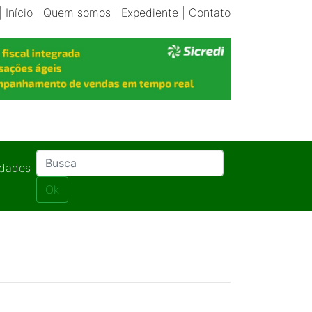
|
Início
|
Quem somos
|
Expediente
|
Contato
idades
Ok