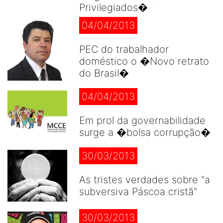
Privilegiados�
04/04/2013
PEC do trabalhador
doméstico o �Novo retrato
do Brasil�
04/04/2013
Em prol da governabilidade
surge a �bolsa corrupção�
30/03/2013
As tristes verdades sobre "a
subversiva Páscoa cristã"
30/03/2013