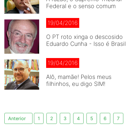
Federal e o senso comum
19/04/2016
O PT roto xinga o descosido
Eduardo Cunha - Isso é Brasil
19/04/2016
Alô, mamãe! Pelos meus
filhinhos, eu digo SIM!
Anterior
1
2
3
4
5
6
7