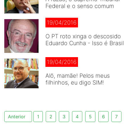
Federal e o senso comum
19/04/2016
O PT roto xinga o descosido
Eduardo Cunha - Isso é Brasil
19/04/2016
Alô, mamãe! Pelos meus
filhinhos, eu digo SIM!
Anterior
1
2
3
4
5
6
7