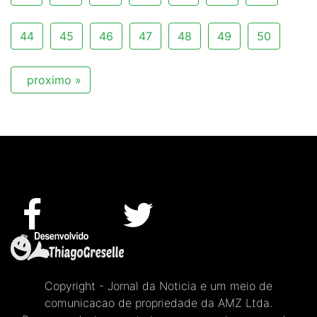
44
45
46
47
48
49
50
proximo »
Copyright - Jornal da Noticia e um meio de
comunicacao de propriedade da AMZ Ltda.