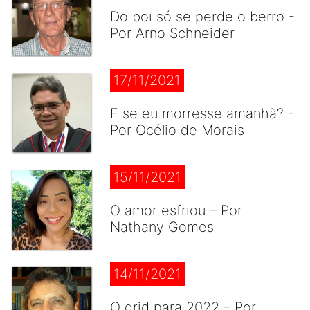
Do boi só se perde o berro -
Por Arno Schneider
17/11/2021
E se eu morresse amanhã? -
Por Océlio de Morais
15/11/2021
O amor esfriou – Por
Nathany Gomes
14/11/2021
O grid para 2022 – Por