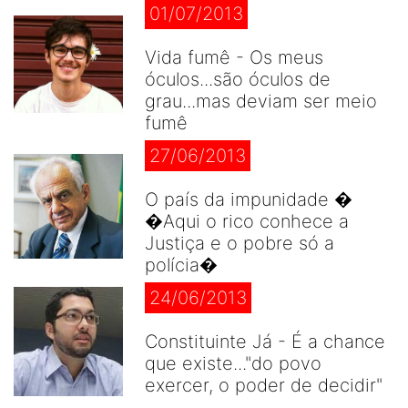
01/07/2013
Vida fumê - Os meus
óculos...são óculos de
grau...mas deviam ser meio
fumê
27/06/2013
O país da impunidade �
�Aqui o rico conhece a
Justiça e o pobre só a
polícia�
24/06/2013
Constituinte Já - É a chance
que existe..."do povo
exercer, o poder de decidir"