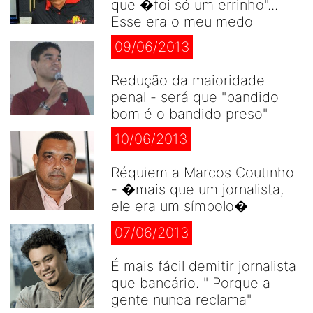
que �foi só um errinho"...
Esse era o meu medo
09/06/2013
Redução da maioridade
penal - será que "bandido
bom é o bandido preso"
10/06/2013
Réquiem a Marcos Coutinho
- �mais que um jornalista,
ele era um símbolo�
07/06/2013
É mais fácil demitir jornalista
que bancário. " Porque a
gente nunca reclama"