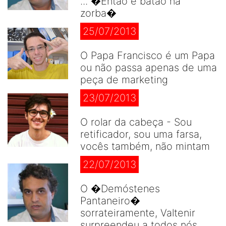
... �Então é batão na
zorba�
25/07/2013
O Papa Francisco é um Papa
ou não passa apenas de uma
peça de marketing
23/07/2013
O rolar da cabeça - Sou
retificador, sou uma farsa,
vocês também, não mintam
22/07/2013
O �Demóstenes
Pantaneiro�
sorrateiramente, Valtenir
surpreendeu a todos nós