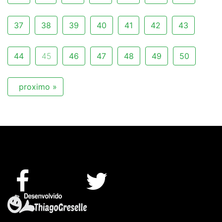
37
38
39
40
41
42
43
44
45
46
47
48
49
50
proximo »