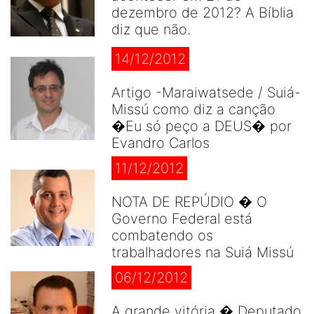
dezembro de 2012? A Bíblia
diz que não.
14/12/2012
Artigo -Maraiwatsede / Suiá-
Missú como diz a canção
�Eu só peço a DEUS� por
Evandro Carlos
11/12/2012
NOTA DE REPÚDIO � O
Governo Federal está
combatendo os
trabalhadores na Suiá Missú
06/12/2012
A grande vitória � Deputado