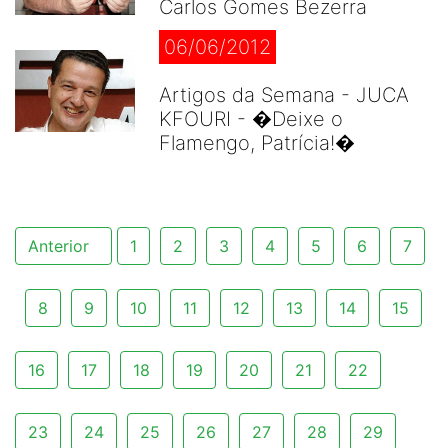
Carlos Gomes Bezerra
06/06/2012
Artigos da Semana - JUCA
KFOURI - �Deixe o
Flamengo, Patrícia!�
Anterior
1
2
3
4
5
6
7
8
9
10
11
12
13
14
15
16
17
18
19
20
21
22
23
24
25
26
27
28
29