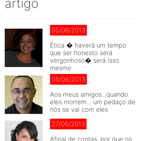
artigo
05/06/2013
Ética � haverá um tempo
que ser honesto será
vergonhoso� será isso
mesmo
05/06/2013
Aos meus amigos...quando
eles morrem... um pedaço de
nós se vai com eles
27/05/2013
Afinal de contas, por que os