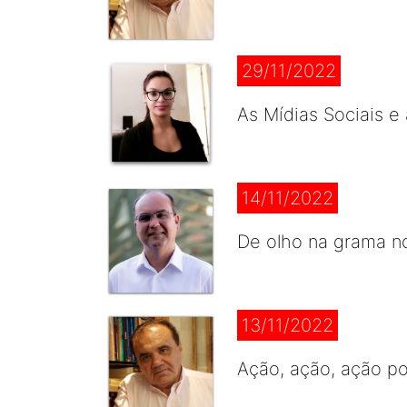
29/11/2022
As Mídias Sociais e
14/11/2022
De olho na grama no
13/11/2022
Ação, ação, ação p