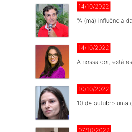
14/10/2022
"A (má) influência 
14/10/2022
A nossa dor, está e
10/10/2022
10 de outubro uma d
07/10/2022