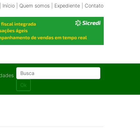
|
Início
|
Quem somos
|
Expediente
|
Contato
idades
Ok