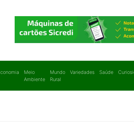
Economia
Meio
Mundo
Variedades
Saúde
Curios
Ambiente
Rural