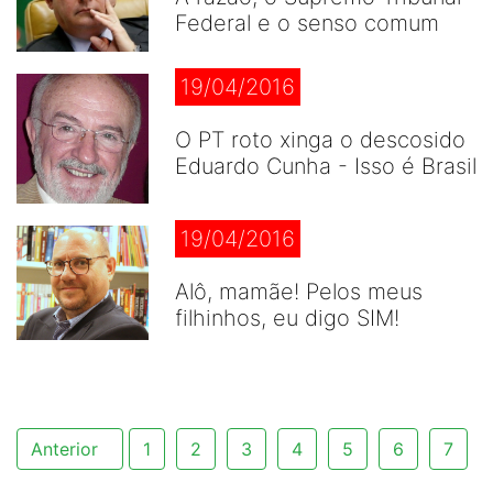
Federal e o senso comum
19/04/2016
O PT roto xinga o descosido
Eduardo Cunha - Isso é Brasil
19/04/2016
Alô, mamãe! Pelos meus
filhinhos, eu digo SIM!
Anterior
1
2
3
4
5
6
7