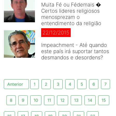
Muita Fé ou Fédemais �
Certos lideres religiosos
menosprezam o
entendimento da religião
22/12/2015
Impeachment - Até quando
este país irá suportar tantos
desmandos e desordens?
Anterior
1
2
3
4
5
6
7
8
9
10
11
12
13
14
15