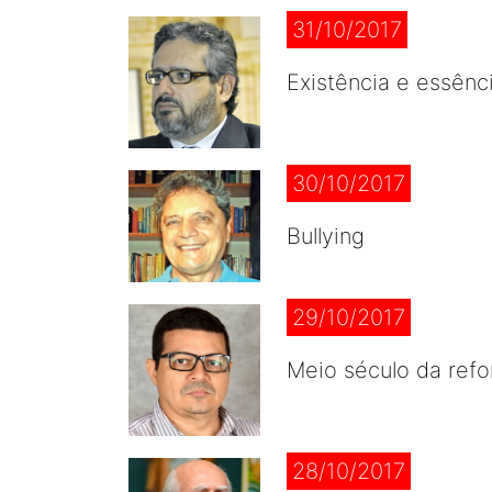
31/10/2017
Existência e essênc
30/10/2017
Bullying
29/10/2017
Meio século da refo
28/10/2017