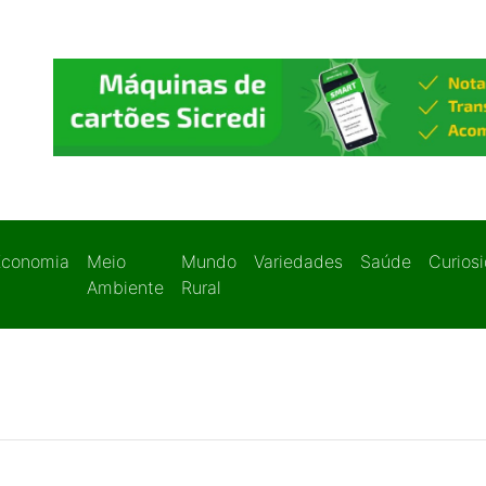
Economia
Meio
Mundo
Variedades
Saúde
Curios
Ambiente
Rural