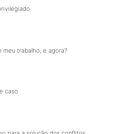
rivilegiado
m meu trabalho, e agora?
e caso
o para a solução dos conflitos