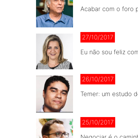
Acabar com o foro p
27/10/2017
Eu não sou feliz co
26/10/2017
Temer: um estudo d
25/10/2017
Negociar é o caminh