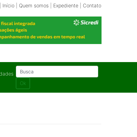
|
Início
|
Quem somos
|
Expediente
|
Contato
idades
Ok