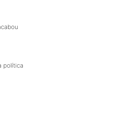
acabou
 política