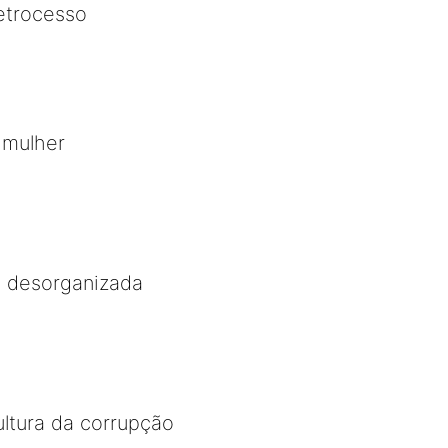
etrocesso
 mulher
l desorganizada
ltura da corrupção