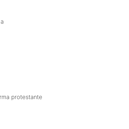
ia
rma protestante