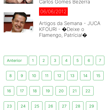
Carlos Gomes Bezerra
06/06/2012
Artigos da Semana - JUCA
KFOURI - �Deixe o
Flamengo, Patrícia!�
Anterior
1
2
3
4
5
6
7
8
9
10
11
12
13
14
15
16
17
18
19
20
21
22
23
24
25
26
27
28
29