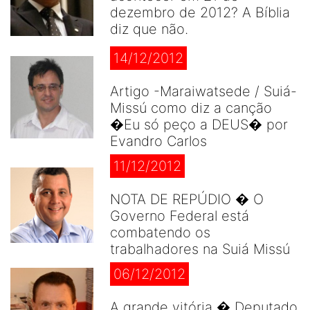
dezembro de 2012? A Bíblia
diz que não.
14/12/2012
Artigo -Maraiwatsede / Suiá-
Missú como diz a canção
�Eu só peço a DEUS� por
Evandro Carlos
11/12/2012
NOTA DE REPÚDIO � O
Governo Federal está
combatendo os
trabalhadores na Suiá Missú
06/12/2012
A grande vitória � Deputado