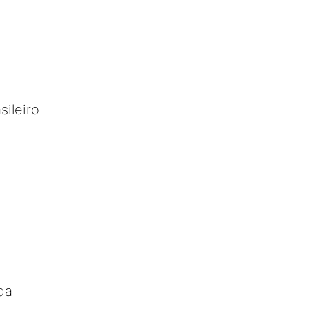
sileiro
da