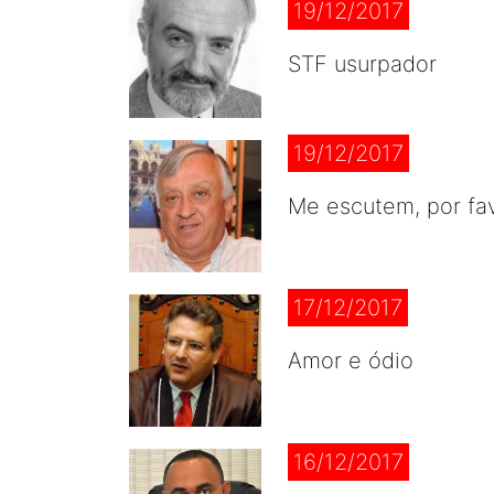
19/12/2017
STF usurpador
19/12/2017
Me escutem, por fa
17/12/2017
Amor e ódio
16/12/2017