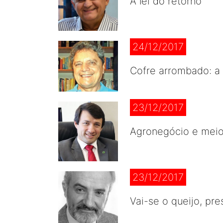
A lei do retorno
24/12/2017
Cofre arrombado: a
23/12/2017
Agronegócio e mei
23/12/2017
Vai-se o queijo, pr