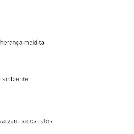
 herança maldita
o ambiente
eservam-se os ratos