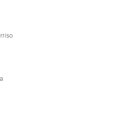
rriso
sa