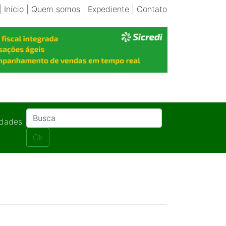
|
Início
|
Quem somos
|
Expediente
|
Contato
idades
Ok