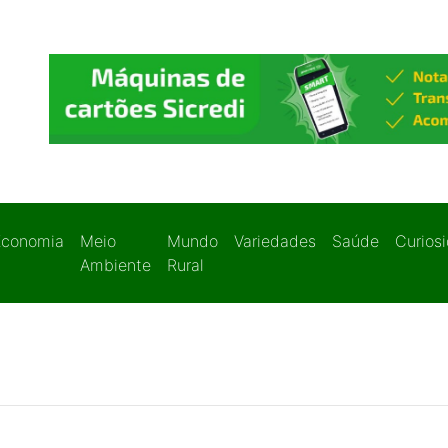
Economia
Meio
Mundo
Variedades
Saúde
Curios
Ambiente
Rural