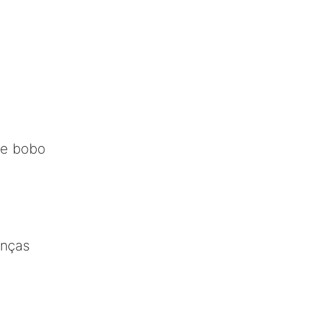
de bobo
anças