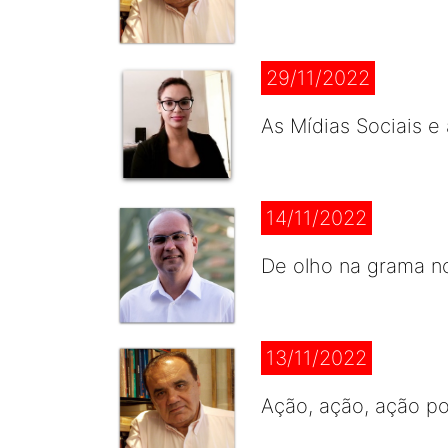
29/11/2022
As Mídias Sociais e
14/11/2022
De olho na grama no
13/11/2022
Ação, ação, ação p