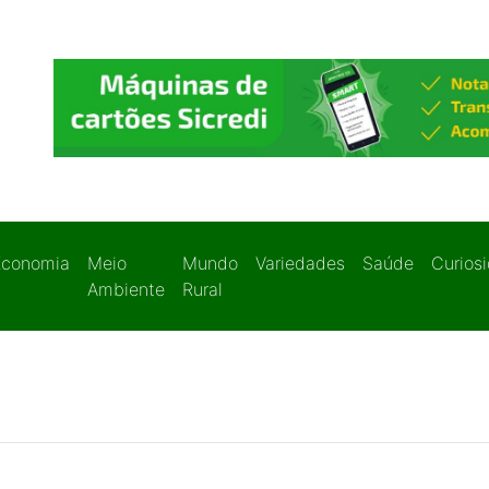
Economia
Meio
Mundo
Variedades
Saúde
Curios
Ambiente
Rural