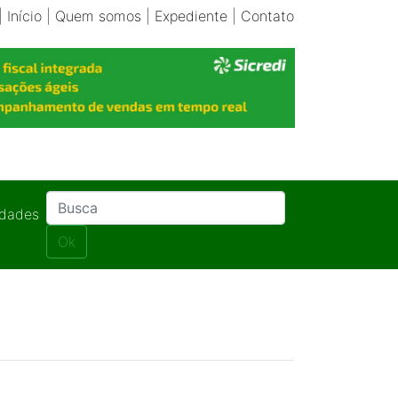
|
Início
|
Quem somos
|
Expediente
|
Contato
idades
Ok