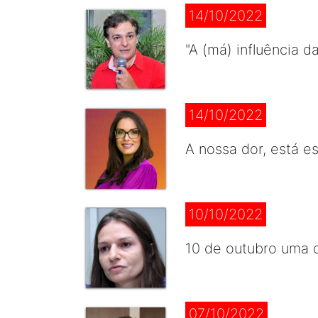
14/10/2022
"A (má) influência 
14/10/2022
A nossa dor, está e
10/10/2022
10 de outubro uma d
07/10/2022