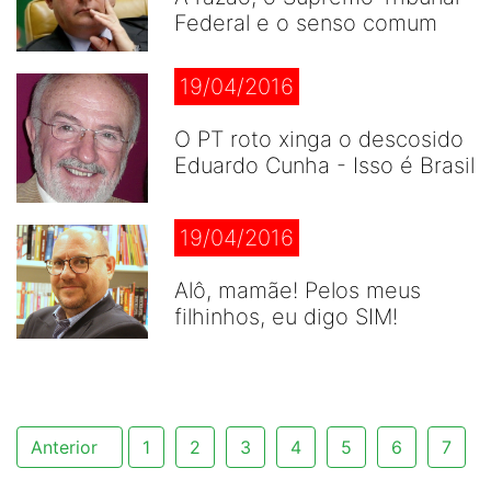
Federal e o senso comum
19/04/2016
O PT roto xinga o descosido
Eduardo Cunha - Isso é Brasil
19/04/2016
Alô, mamãe! Pelos meus
filhinhos, eu digo SIM!
Anterior
1
2
3
4
5
6
7