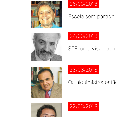
26/03/2018
Escola sem partido
24/03/2018
STF, uma visão do i
23/03/2018
Os alquimistas estã
22/03/2018