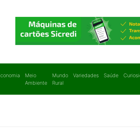
Economia
Meio
Mundo
Variedades
Saúde
Curios
Ambiente
Rural