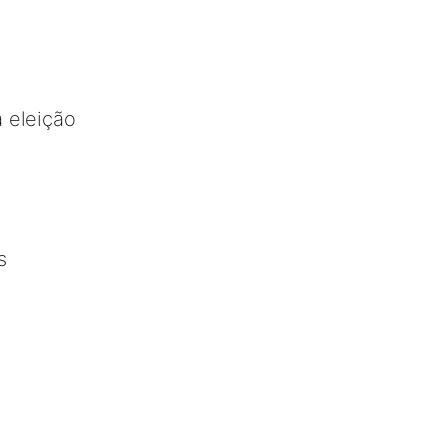
 eleição
s