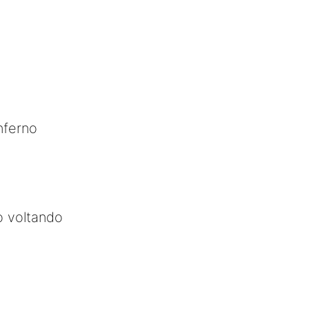
nferno
o voltando