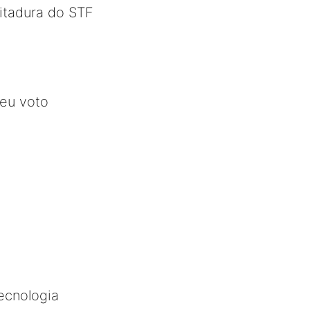
ditadura do STF
seu voto
ecnologia