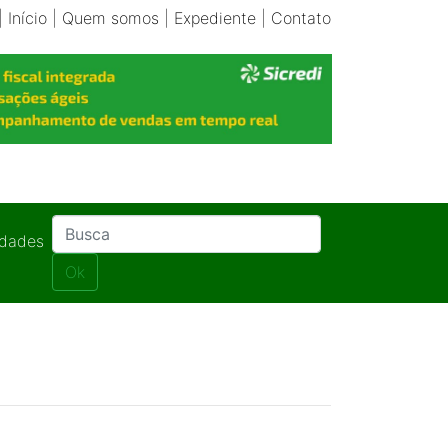
|
Início
|
Quem somos
|
Expediente
|
Contato
idades
Ok