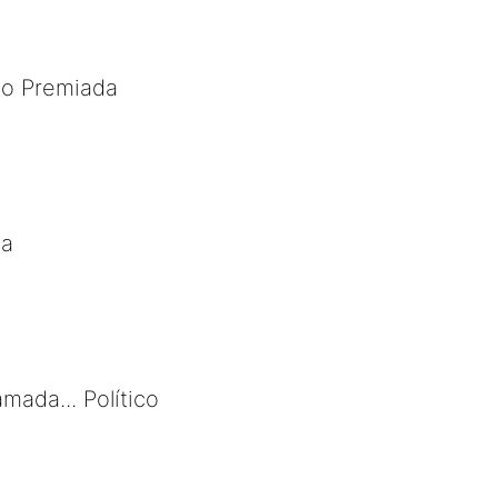
ão Premiada
ca
mada... Político