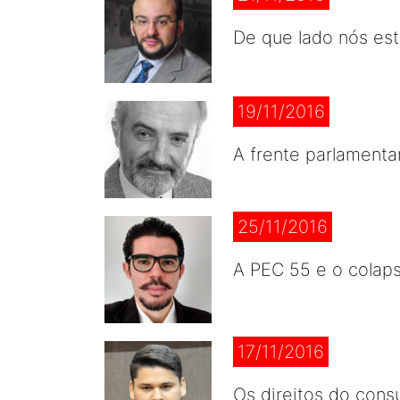
De que lado nós es
19/11/2016
A frente parlamenta
25/11/2016
A PEC 55 e o colap
17/11/2016
Os direitos do con