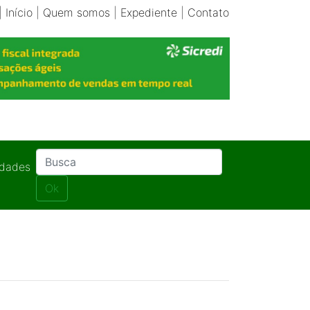
|
Início
|
Quem somos
|
Expediente
|
Contato
idades
Ok