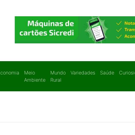
Economia
Meio
Mundo
Variedades
Saúde
Curios
Ambiente
Rural