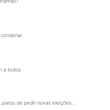
ntramão?
 condenar
m a todos
 parou de pedir novas eleições...