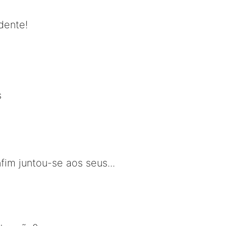
idente!
s
im juntou-se aos seus...