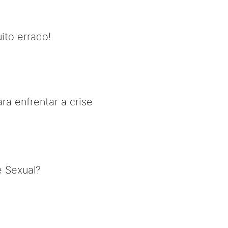
ito errado!
ra enfrentar a crise
e Sexual?