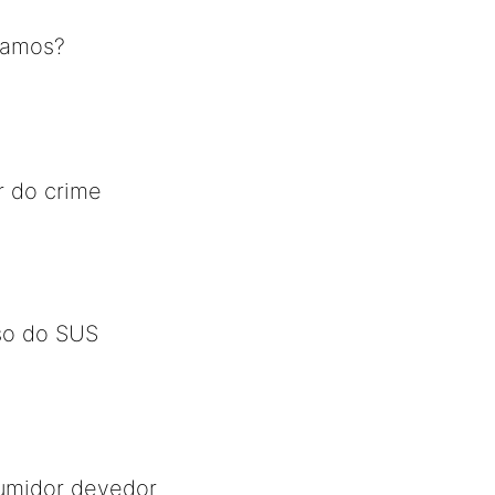
tamos?
r do crime
so do SUS
sumidor devedor