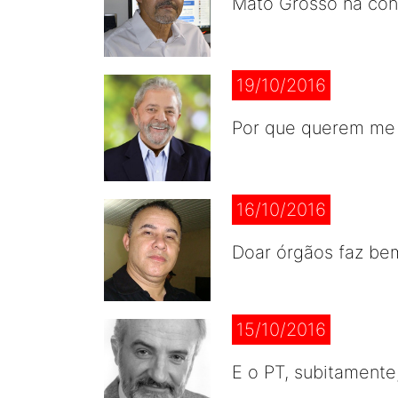
Mato Grosso na co
19/10/2016
Por que querem me
16/10/2016
Doar órgãos faz be
15/10/2016
E o PT, subitamente,