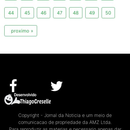
44
45
46
47
48
49
50
proximo »
Copyright - Jornal da Noticia e um meio de
comunicacao de propriedade da AMZ Ltda.
Para reproduzir as materias e necessario apenas dar