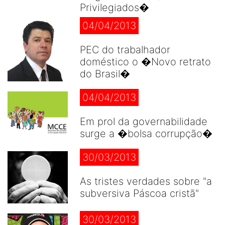
Privilegiados�
04/04/2013
PEC do trabalhador
doméstico o �Novo retrato
do Brasil�
04/04/2013
Em prol da governabilidade
surge a �bolsa corrupção�
30/03/2013
As tristes verdades sobre "a
subversiva Páscoa cristã"
30/03/2013