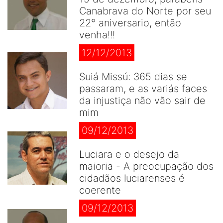
Canabrava do Norte por seu
22° aniversario, então
venha!!!
12/12/2013
Suiá Missú: 365 dias se
passaram, e as variás faces
da injustiça não vão sair de
mim
09/12/2013
Luciara e o desejo da
maioria - A preocupação dos
cidadãos luciarenses é
coerente
09/12/2013