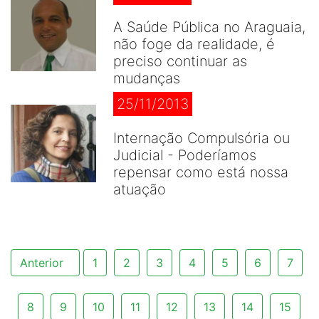
A Saúde Pública no Araguaia,
não foge da realidade, é
preciso continuar as
mudanças
25/11/2013
Internação Compulsória ou
Judicial - Poderíamos
repensar como está nossa
atuação
Anterior
1
2
3
4
5
6
7
8
9
10
11
12
13
14
15