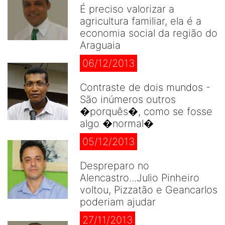
É preciso valorizar a
agricultura familiar, ela é a
economia social da região do
Araguaia
06/12/2013
Contraste de dois mundos -
São inúmeros outros
�porquês�, como se fosse
algo �normal�
05/12/2013
Despreparo no
Alencastro...Julio Pinheiro
voltou, Pizzatão e Geancarlos
poderiam ajudar
27/11/2013